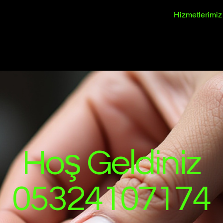
Hizmetlerimiz
Hoş Geldiniz
05324107174