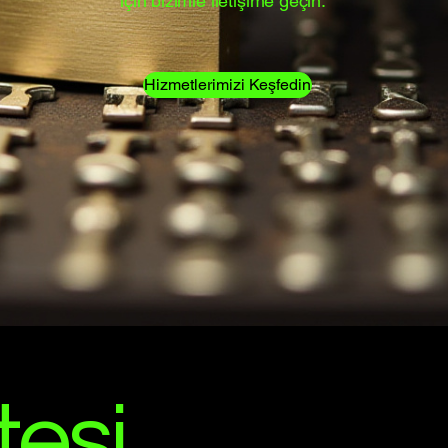
için bizimle iletişime geçin.
Hizmetlerimizi Keşfedin
tesi