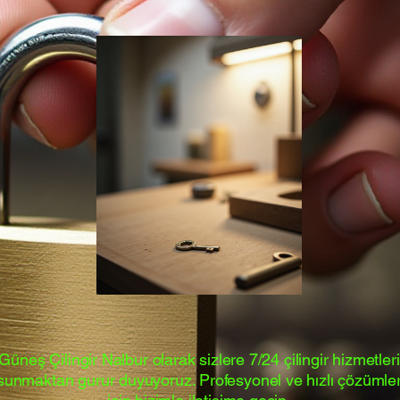
Güneş Çilingir Nalbur olarak sizlere 7/24 çilingir hizmetleri
sunmaktan gurur duyuyoruz. Profesyonel ve hızlı çözümle